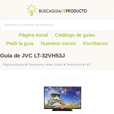
Página inicial
Catálogo de guías
Pedir la guía
Nuestros socios
Escríbanos
Guía de JVC LT-32VH53J
›
›
›
Página principal
Televisores, vídeo, audio
Televisores
JVC