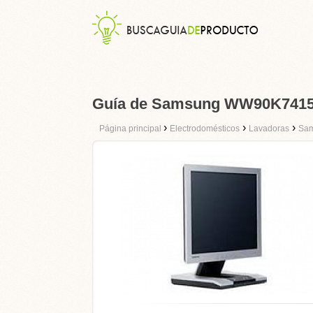
Guía de Samsung WW90K74
›
›
›
Página principal
Electrodomésticos
Lavadoras
Sa