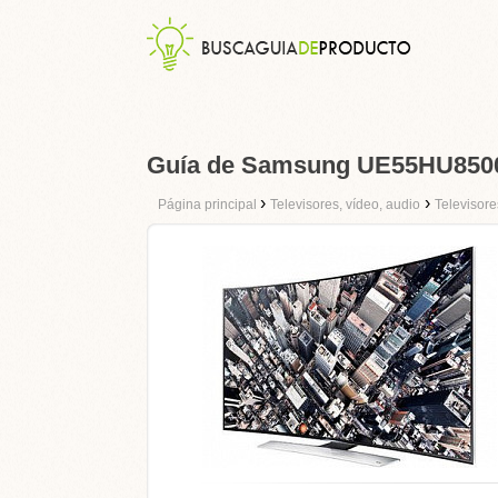
Guía de Samsung UE55HU850
›
›
Página principal
Televisores, vídeo, audio
Televisore