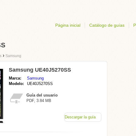
Página inicial
Catálogo de guías
P
SS
›
s
Samsung
Samsung UE40J5270SS
Marca:
Samsung
Modelo:
UE40J5270SS
Guía del usuario
PDF, 3.84 MB
Descargar la guía