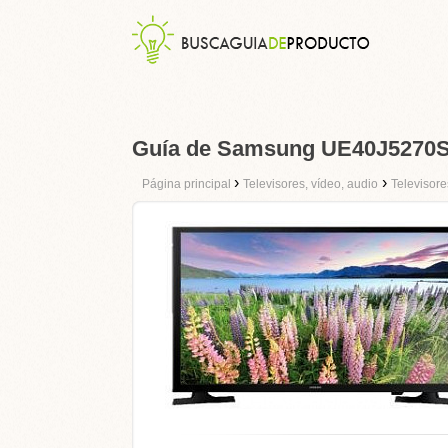
Guía de Samsung UE40J5270
›
›
Página principal
Televisores, vídeo, audio
Televisore