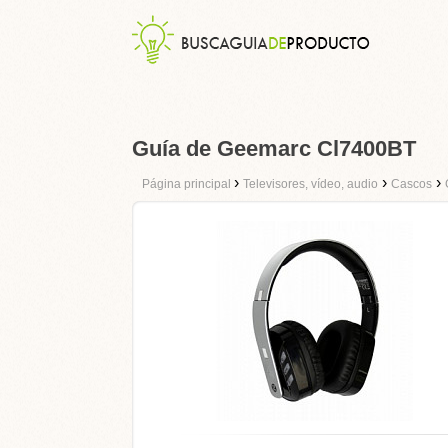
Guía de Geemarc Cl7400BT
›
›
›
Página principal
Televisores, vídeo, audio
Cascos